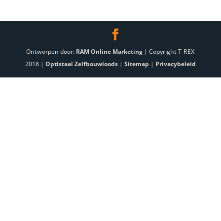
Ontworpen door:
RAM Online Marketing
| Copyright T-REX
2018 |
Optistaal Zelfbouwloods
|
Sitemap
|
Privacybeleid